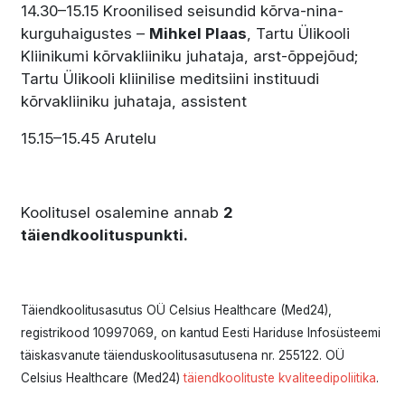
14.30–15.15 Kroonilised seisundid kõrva-nina-
kurguhaigustes –
Mihkel Plaas
, Tartu Ülikooli
Kliinikumi kõrvakliiniku juhataja, arst-õppejõud;
Tartu Ülikooli kliinilise meditsiini instituudi
kõrvakliiniku juhataja, assistent
15.15–15.45 Arutelu
Koolitusel osalemine annab
2
täiendkoolituspunkti.
Täiendkoolitusasutus OÜ Celsius Healthcare (Med24),
registrikood 10997069, on kantud Eesti Hariduse Infosüsteemi
täiskasvanute täienduskoolitusasutusena nr. 255122. OÜ
Celsius Healthcare (Med24)
täiendkoolituste kvaliteedipoliitika
.