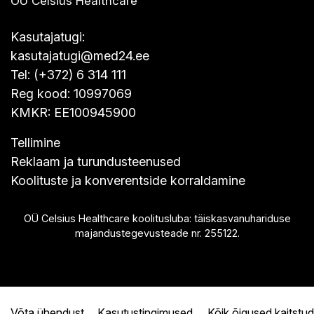
OÜ Celsius Healthcare
Kasutajatugi:
kasutajatugi@med24.ee
Tel: (+372) 6 314 111
Reg kood: 10997069
KMKR: EE100945900
Tellimine
Reklaam ja turundusteenused
Koolituste ja konverentside korraldamine
OÜ Celsius Healthcare koolitusluba: täiskasvanuhariduse
majandustegevusteade nr. 255122.
Võta ühendust
Kasutustingimused
Kõik õigused kaitstud