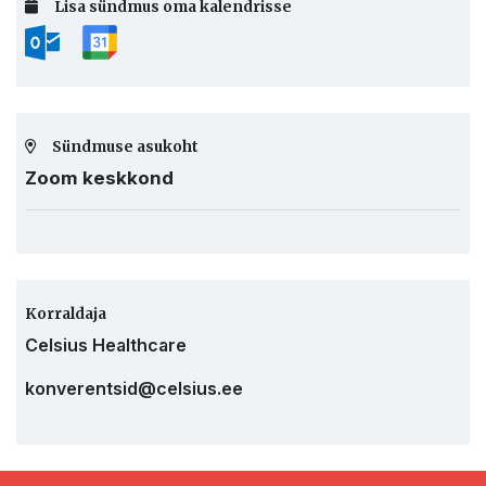
Lisa sündmus oma kalendrisse
Sündmuse asukoht
Zoom keskkond
Korraldaja
Celsius Healthcare
konverentsid@celsius.ee