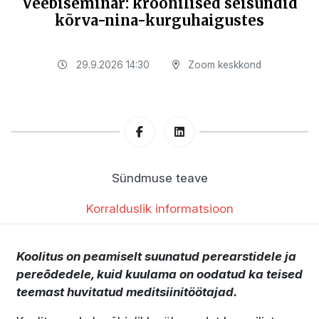
Veebiseminar: kroonilised seisundid
kõrva-nina-kurguhaigustes
29.9.2026 14:30
Zoom keskkond
Sündmuse teave
Korralduslik informatsioon
Koolitus on peamiselt suunatud perearstidele ja
pereõdedele, kuid kuulama on oodatud ka teised
teemast huvitatud meditsiinitöötajad.