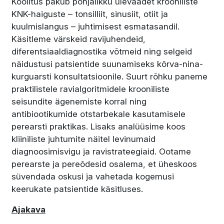
Koolitus pakub põhjalikku ülevaadet krooniliste
KNK-haiguste – tonsilliit, sinusiit, otiit ja
kuulmislangus – juhtimisest esmatasandil.
Käsitleme värskeid ravijuhendeid,
diferentsiaaldiagnostika võtmeid ning selgeid
näidustusi patsientide suunamiseks kõrva-nina-
kurguarsti konsultatsioonile. Suurt rõhku paneme
praktilistele ravialgoritmidele krooniliste
seisundite ägenemiste korral ning
antibiootikumide otstarbekale kasutamisele
perearsti praktikas. Lisaks analüüsime koos
kliiniliste juhtumite näitel levinumaid
diagnoosimisvigu ja ravistrateegiaid. Ootame
perearste ja pereõdesid osalema, et üheskoos
süvendada oskusi ja vahetada kogemusi
keerukate patsientide käsitluses.
Ajakava